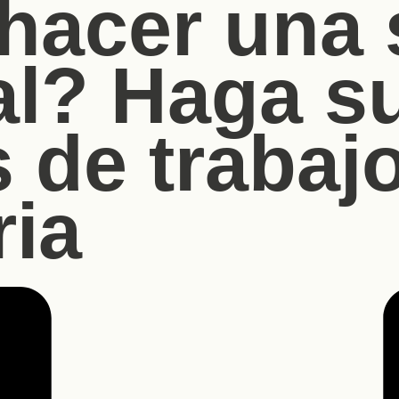
hacer una 
al? Haga s
 de trabajo
ria