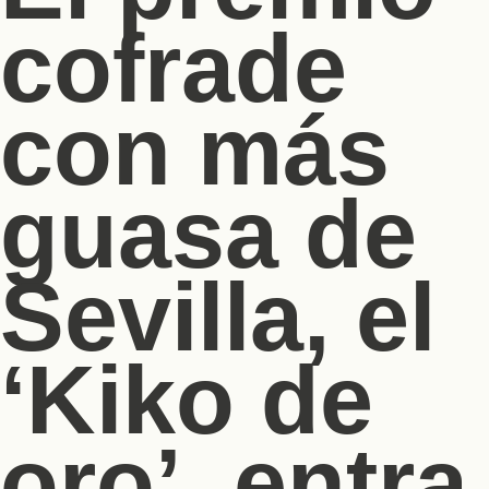
cofrade
con más
guasa de
Sevilla, el
‘Kiko de
oro’, entra