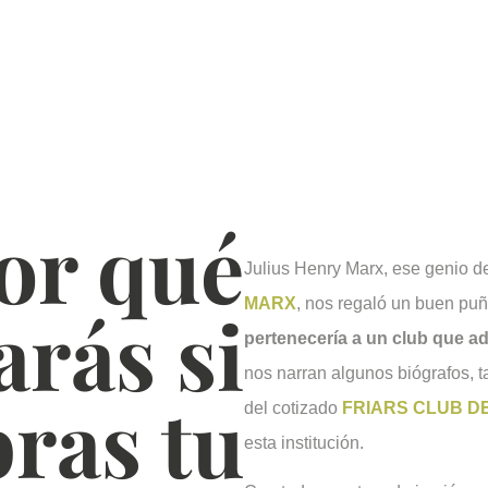
or qué
Julius Henry Marx, ese genio
MARX
, nos regaló un buen puñ
arás si
pertenecería a un club que 
nos narran algunos biógrafos, t
bras tu
del cotizado
FRIARS CLUB D
esta institución.