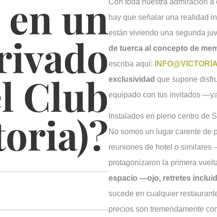
 en un
Con toda nuestra admiración a
hay que señalar una realidad in
están viviendo una segunda ju
rivado
de tuerca al concepto de me
escriba aquí:
INFO@VICTORI
l Club
exclusividad
que supone disfru
equipado con tus invitados —y
toria)?
Instalados en pleno centro de S
No somos un lugar carente de 
reuniones de hotel o similares
protagonizaron la primera vue
espacio —ojo, retretes inclu
sucede en cualquier restaurant
precios son tremendamente co