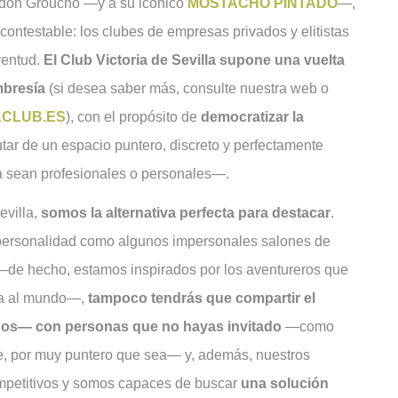
 don Groucho —y a su icónico
MOSTACHO PINTADO
—,
contestable: los clubes de empresas privados y elitistas
ventud.
El Club Victoria de Sevilla supone una vuelta
mbresía
(si desea saber más, consulte nuestra web o
ACLUB.ES
), con el propósito de
democratizar la
tar de un espacio puntero, discreto y perfectamente
a sean profesionales o personales—.
evilla,
somos la alternativa perfecta para destacar
.
personalidad como algunos impersonales salones de
 —de hecho, estamos inspirados por los aventureros que
lta al mundo—,
tampoco tendrás que compartir el
idos— con personas que no hayas invitado
—como
e, por muy puntero que sea— y, además, nuestros
mpetitivos y somos capaces de buscar
una solución