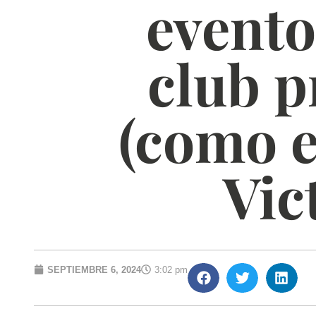
evento
club p
(como e
Vic
SEPTIEMBRE 6, 2024
3:02 pm