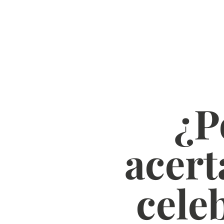
¿P
acert
cele