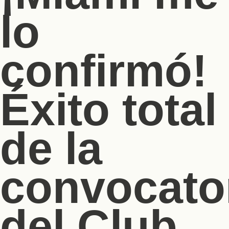
lo
confirmó!
Éxito total
de la
convocato
del Club