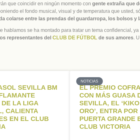
ndrán que coincidir en ningún momento con
gente extraña que 
oniendo el fondo musical, visual y de temperatura que usted, s
colarse entre las prendas del guardarropa, los bolsos y l
e hablamos se ha montado para tratar un tema confidencial, ya
 los representantes del
CLUB DE FÚTBOL
de sus amores
. 
NOTICIAS
ASOL SEVILLA BM
EL PREMIO COFR
 FLAMANTE
CON MÁS GUASA 
 DE LA LIGA
SEVILLA, EL ‘KIKO
, CALIENTA
ORO’, ENTRA POR
S EN EL CLUB
PUERTA GRANDE 
IA
CLUB VICTORIA