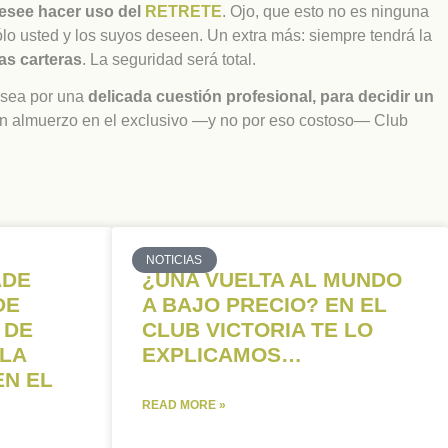
desee hacer uso del
RETRETE
. Ojo, que esto no es ninguna
ólo usted y los suyos deseen. Un extra más: siempre tendrá la
as carteras
. La seguridad será total.
 sea por una
delicada cuestión profesional, para decidir un
Un almuerzo en el exclusivo —y no por eso costoso— Club
NOTICIAS
ADE
¿UNA VUELTA AL MUNDO
DE
A BAJO PRECIO? EN EL
 DE
CLUB VICTORIA TE LO
 LA
EXPLICAMOS…
EN EL
READ MORE »