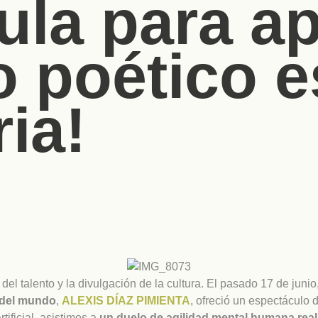
ula para a
 poético e
ia!
z del talento y la divulgación de la cultura. El pasado 17 de juni
a del mundo
,
ALEXIS DÍAZ PIMIENTA
, ofreció un espectáculo
tificial, asistimos a
un duelo de agilidad mental humana re