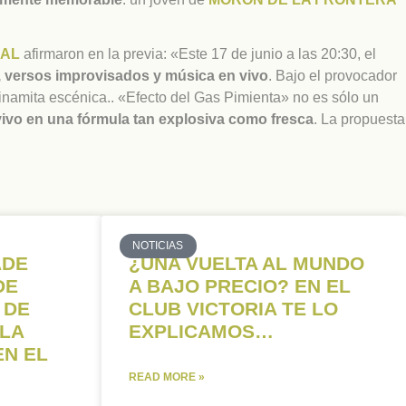
IAL
afirmaron en la previa: «Este 17 de junio a las 20:30, el
, versos improvisados y música en vivo
. Bajo el provocador
dinamita escénica.. «Efecto del Gas Pimienta» no es sólo un
 vivo en una fórmula tan explosiva como fresca
. La propuesta
NOTICIAS
ADE
¿UNA VUELTA AL MUNDO
DE
A BAJO PRECIO? EN EL
 DE
CLUB VICTORIA TE LO
 LA
EXPLICAMOS…
EN EL
READ MORE »