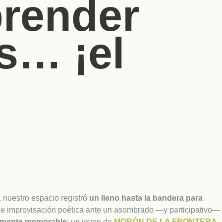
prender
s… ¡el
o, nuestro espacio registró
un lleno hasta la bandera para
 de improvisación poética ante un asombrado —y participativo—
almente memorable
: un joven de
MORÓN DE LA FRONTERA