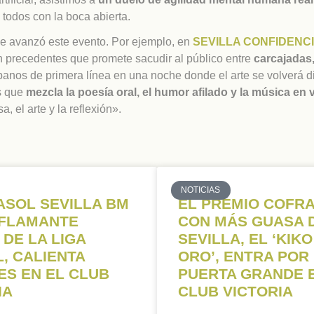
 todos con la boca abierta.
ue avanzó este evento. Por ejemplo, en
SEVILLA CONFIDENC
in precedentes que promete sacudir al público entre
carcajadas
cubanos de primera línea en una noche donde el arte se volverá 
s que
mezcla la poesía oral, el humor afilado y la música en
, el arte y la reflexión».
NOTICIAS
ASOL SEVILLA BM
EL PREMIO COFR
 FLAMANTE
CON MÁS GUASA 
 DE LA LIGA
SEVILLA, EL ‘KIKO
, CALIENTA
ORO’, ENTRA POR
S EN EL CLUB
PUERTA GRANDE 
IA
CLUB VICTORIA