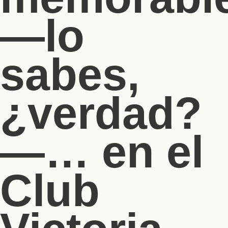
—lo
sabes,
¿verdad?
—… en el
Club