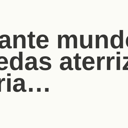
nante mund
das aterriz
oria…