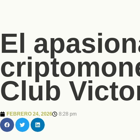
El apasio
criptomone
Club Vict
FEBRERO 24, 2026
8:28 pm