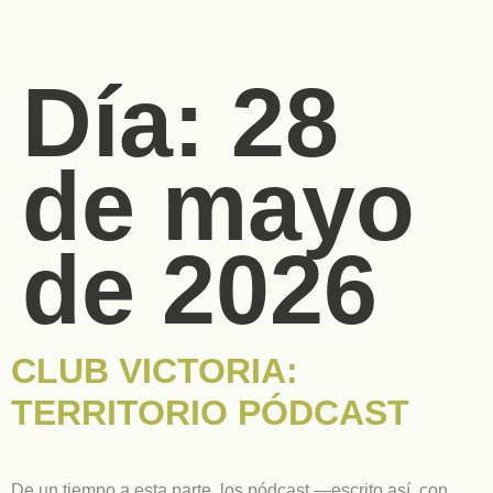
Día:
28
de mayo
de 2026
CLUB VICTORIA:
TERRITORIO PÓDCAST
De un tiempo a esta parte, los pódcast —escrito así, con