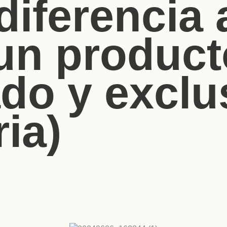
diferencia 
un product
do y exclus
ia)