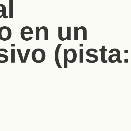
al
o en un
ivo (pista: