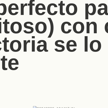
perfecto p
itoso) con 
toria se lo
te