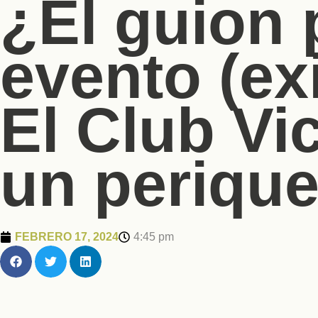
¿El guion 
evento (ex
El Club Vic
un perique
FEBRERO 17, 2024
4:45 pm