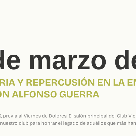
de marzo d
RIA Y REPERCUSIÓN EN LA 
DON ALFONSO GUERRA
previa al Viernes de Dolores. El salón principal del Club Vic
 nuestro club para honrar el legado de aquéllos que más han