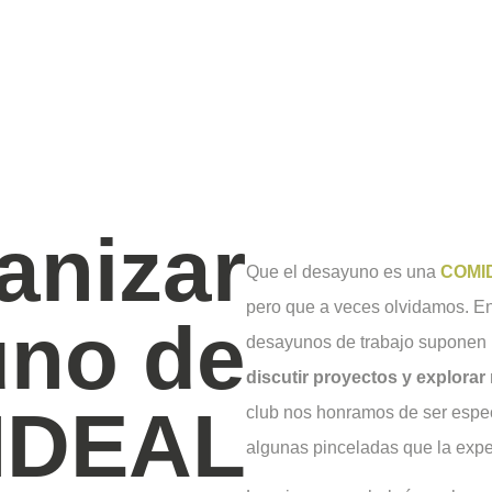
anizar
Que el desayuno es una
COMI
pero que a veces olvidamos. En
uno de
desayunos de trabajo suponen
discutir proyectos y explorar
 IDEAL
club nos honramos de ser espec
algunas pinceladas que la expe