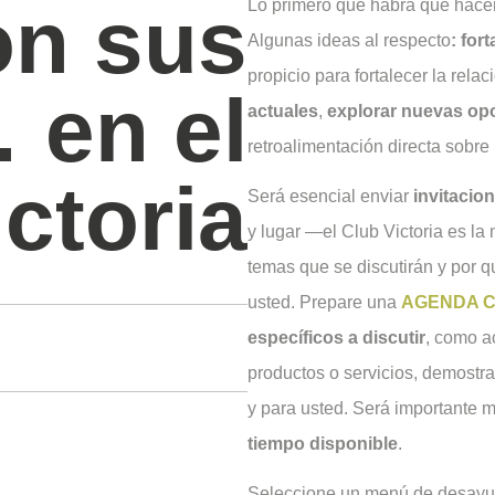
on sus
Lo primero que habrá que hacer 
Algunas ideas al respecto
: for
propicio para fortalecer la rela
 en el
actuales
,
explorar nuevas op
retroalimentación directa sobre
ctoria
Será esencial enviar
invitacio
y lugar —el Club Victoria es l
temas que se discutirán y por qu
usted. Prepare una
AGENDA C
específicos a discutir
, como a
productos o servicios, demostra
y para usted. Será importante m
tiempo disponible
.
Seleccione un menú de desayuno