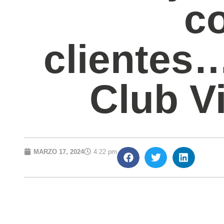
c
clientes…
Club Vi
MARZO 17, 2024
4:22 pm