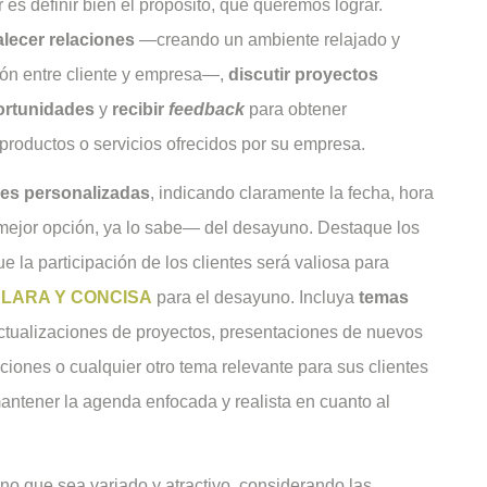
es definir bien el propósito, qué queremos lograr.
talecer relaciones
—creando un ambiente relajado y
ción entre cliente y empresa—,
discutir proyectos
ortunidades
y
recibir
feedback
para obtener
 productos o servicios ofrecidos por su empresa.
nes personalizadas
, indicando claramente la fecha, hora
a mejor opción, ya lo sabe— del desayuno. Destaque los
e la participación de los clientes será valiosa para
LARA Y CONCISA
para el desayuno. Incluya
temas
ctualizaciones de proyectos, presentaciones de nuevos
ciones o cualquier otro tema relevante para sus clientes
antener la agenda enfocada y realista en cuanto al
 que sea variado y atractivo, considerando las