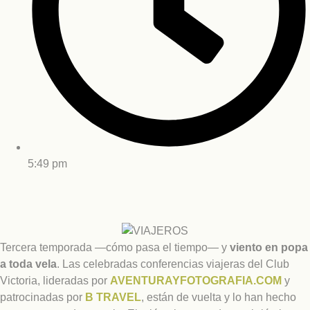
5:49 pm
Tercera temporada —cómo pasa el tiempo— y
viento en popa
a toda vela
. Las celebradas conferencias viajeras del Club
Victoria, lideradas por
AVENTURAYFOTOGRAFIA.COM
y
patrocinadas por
B TRAVEL
, están de vuelta y lo han hecho