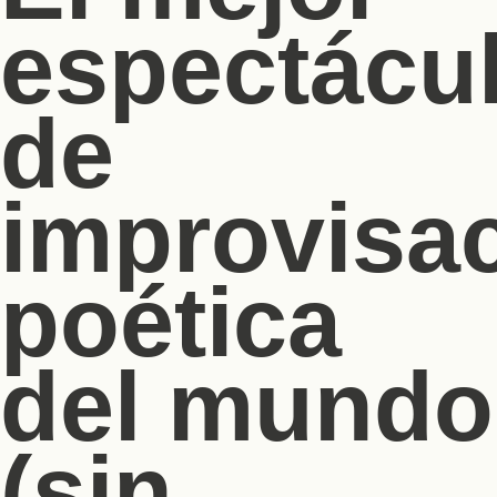
espectácu
de
improvisa
poética
del mundo
(sin