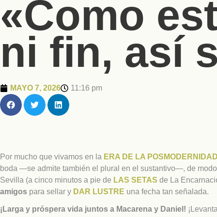
«Como este
ni fin, así
MAYO 7, 2026
11:16 pm
Por mucho que vivamos en la
ERA DE LA POSMODERNIDA
boda —se admite también el plural en el sustantivo—, de modo
Sevilla (a cinco minutos a pie de
LAS SETAS
de La Encarnació
amigos
para sellar y
DAR LUSTRE
una fecha tan señalada.
¡Larga y próspera vida juntos a Macarena y Daniel!
¡Levanta