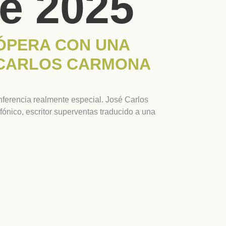
de 2025
 ÓPERA CON UNA
 CARLOS CARMONA
onferencia realmente especial. José Carlos
nico, escritor superventas traducido a una